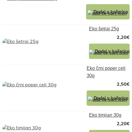
Dodaj v košarico
Eko šetraj 25g
2,20
€
Dodaj v košarico
Eko črni poper celi
30g
2,50
€
Dodaj v košarico
Eko timijan 30g
2,20
€