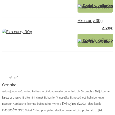
Dodaj v košarico
Eko curry 30g
2,20
€
Dodaj v košarico
Oznake
ajda
ajdova kaša
anina kuhinja
arašidovo maslo
bananin kruh
B complex
Beljakovine
brez glutena
B vitamini
cimet
fit kosilo
fit nosečka
fit nosečnost
hokaido
kava
Kvinojina rižota
Escobar
Kombucha
kremna bučna juha
Kvinoja
lahko kosilo
nosečnost
Odori
Pirina pita
pirina sladica
prosena kaša
proteinski zajtrk