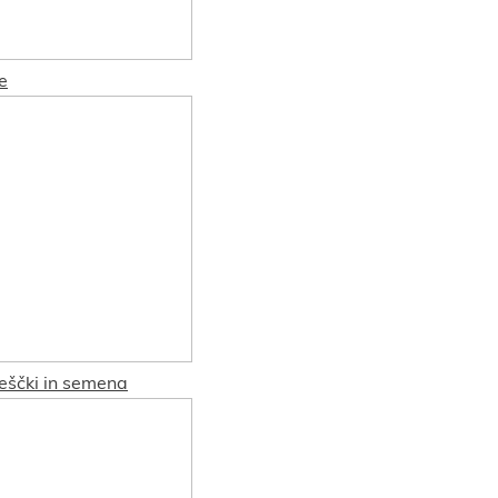
e
reščki in semena