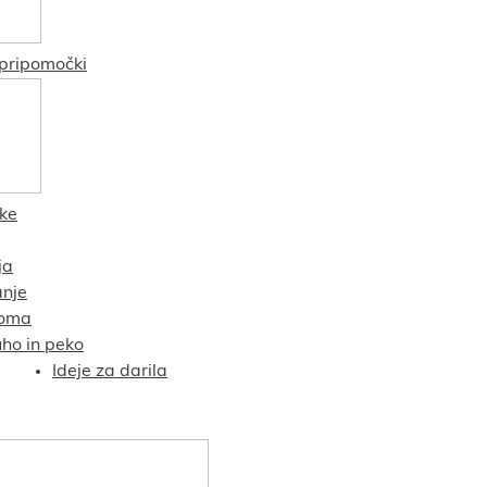
pripomočki
čke
ja
nje
oma
uho in peko
Ideje za darila