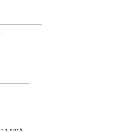
i
3
in minerali