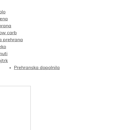
olo
tena
hrana
low carb
a prehrana
eko
muti
jtrk
Prehranska dopolnila