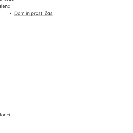
giena
Dom in prosti čas
lonci