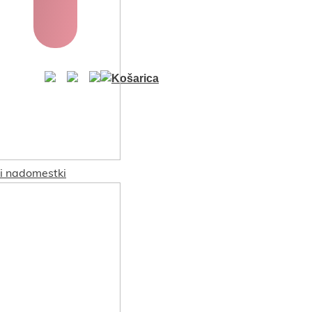
ki nadomestki