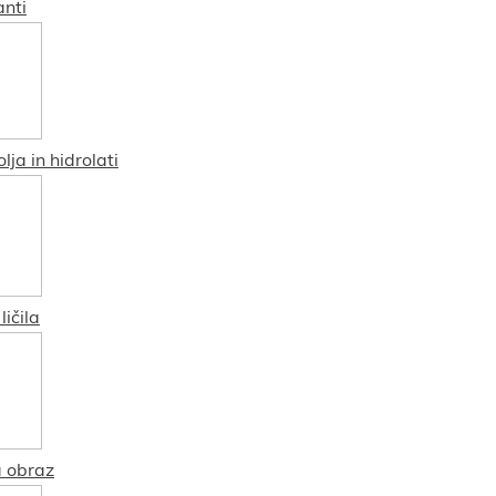
nti
lja in hidrolati
ičila
 obraz