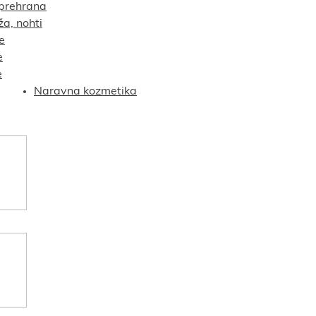
prehrana
ža, nohti
e
e
e
Naravna kozmetika