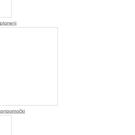
 planerji
 pripomočki