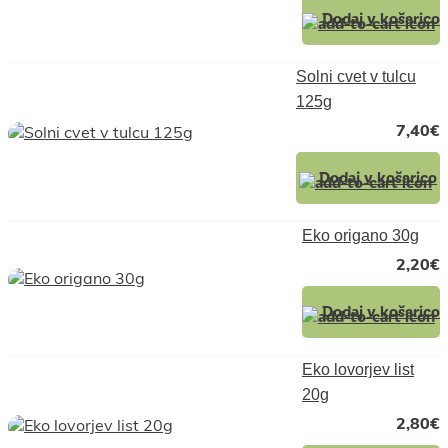
Dodaj v košarico
Solni cvet v tulcu
125g
7,40
€
Dodaj v košarico
Eko origano 30g
2,20
€
Dodaj v košarico
Eko lovorjev list
20g
2,80
€