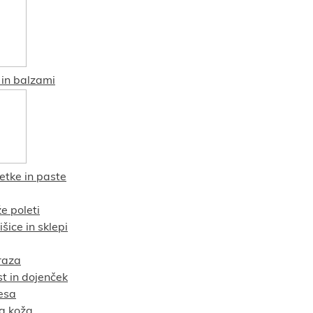
in balzami
etke in paste
e poleti
šice in sklepi
raza
t in dojenček
esa
va koža