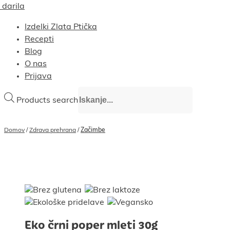
 darila
Izdelki Zlata Ptička
Recepti
Blog
O nas
Prijava
Products search
Domov
/
Zdrava prehrana
/
Začimbe
Eko črni poper mleti 30g